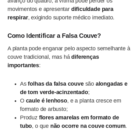
avanço do quadro, a vítima pode perder os
movimentos e apresentar
dificuldade para
respirar
, exigindo suporte médico imediato.
Como Identificar a Falsa Couve?
A planta pode enganar pelo aspecto semelhante à
couve tradicional, mas há
diferenças
importantes
:
As
folhas da falsa couve
são
alongadas e
de tom verde-acinzentado
;
O
caule é lenhoso
, e a planta cresce em
formato de arbusto;
Produz
flores amarelas em formato de
tubo
, o que
não ocorre na couve comum
.